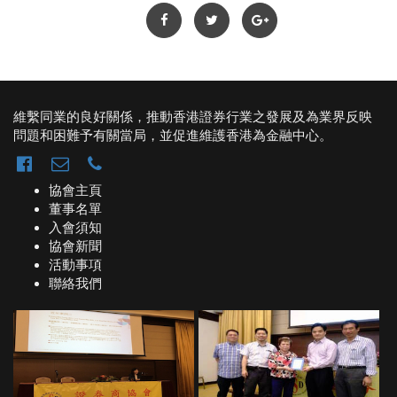
維繫同業的良好關係，推動香港證券行業之發展及為業界反映
問題和困難予有關當局，並促進維護香港為金融中心。
協會主頁
董事名單
入會須知
協會新聞
活動事項
聯絡我們